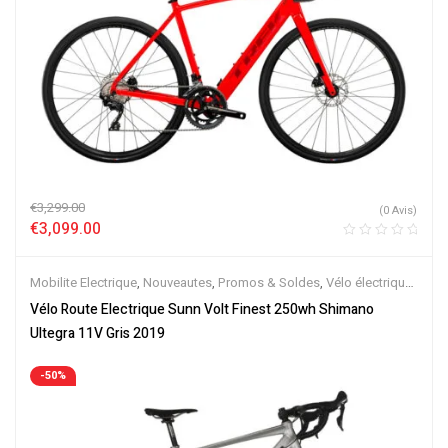
€
3,299.00
(0 Avis)
€
3,099.00
Mobilite Electrique
,
Nouveautes
,
Promos & Soldes
,
Vélo électrique
ville
,
Vélos de Route Electriques
,
Velos Electriques
Vélo Route Electrique Sunn Volt Finest 250wh Shimano
Ultegra 11V Gris 2019
-50%