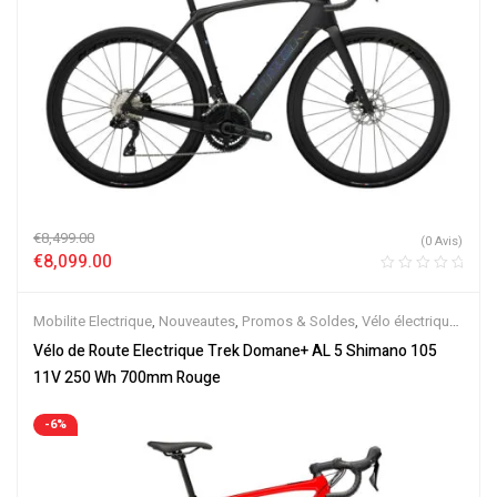
€
8,499.00
(0 Avis)
€
8,099.00
Mobilite Electrique
,
Nouveautes
,
Promos & Soldes
,
Vélo électrique
ville
,
Vélos de Route Electriques
,
Velos Electriques
Vélo de Route Electrique Trek Domane+ AL 5 Shimano 105
11V 250 Wh 700mm Rouge
-6%