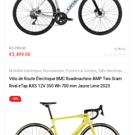
€
3,799.00
(0 Avis)
€
3,499.00
Mobilite Electrique
,
Nouveautes
,
Promos & Soldes
,
Vélo électrique
ville
,
Vélos de Route Electriques
,
Velos Electriques
Vélo de Route Électrique BMC Roadmachine AMP Two Sram
Rival eTap AXS 12V 350 Wh 700 mm Jaune Lime 2023
-6%