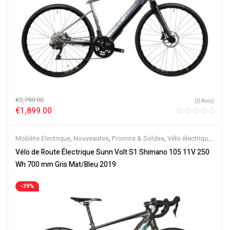
€
3,799.00
(0 Avis)
€
1,899.00
Mobilite Electrique
,
Nouveautes
,
Promos & Soldes
,
Vélo électrique
ville
,
Vélos de Route Electriques
,
Velos Electriques
Vélo de Route Électrique Sunn Volt S1 Shimano 105 11V 250
Wh 700 mm Gris Mat/Bleu 2019
-39%