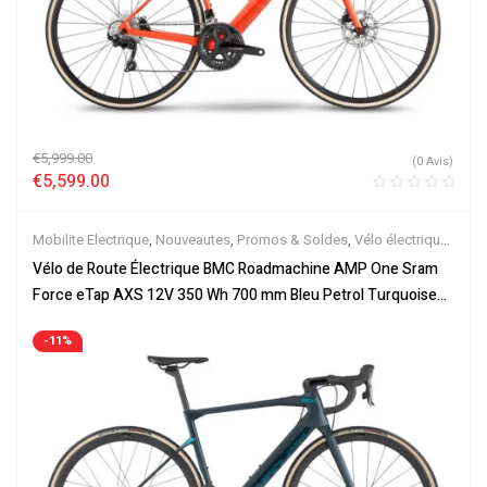
€
5,999.00
(0 Avis)
€
5,599.00
Mobilite Electrique
,
Nouveautes
,
Promos & Soldes
,
Vélo électrique
ville
,
Vélos de Route Electriques
,
Velos Electriques
Vélo de Route Électrique BMC Roadmachine AMP One Sram
Force eTap AXS 12V 350 Wh 700 mm Bleu Petrol Turquoise
2023
-11%