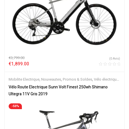
€
3,799.00
(0 Avis)
€
1,899.00
Mobilite Electrique
,
Nouveautes
,
Promos & Soldes
,
Vélo électrique
ville
,
Vélos de Route Electriques
,
Velos Electriques
Vélo Route Electrique Sunn Volt Finest 250wh Shimano
Ultegra 11V Gris 2019
-50%