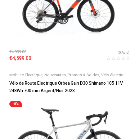
€
4,999.00
(0 Avis)
€
4,599.00
Mobilite Electrique
,
Nouveautes
,
Promos & Soldes
,
Vélo électrique
ville
,
Vélos de Route Electriques
,
Velos Electriques
Vélo de Route Electrique Orbea Gain D30 Shimano 105 11V
248Wh 700 mm Argent/Noir 2023
-8%