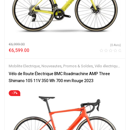
€
6,999.00
(0 Avis)
€
6,599.00
Mobilite Electrique
,
Nouveautes
,
Promos & Soldes
,
Vélo électrique
ville
,
Vélos de Route Electriques
,
Velos Electriques
Vélo de Route Électrique BMC Roadmachine AMP Three
Shimano 105 11V 350 Wh 700 mm Rouge 2023
-7%