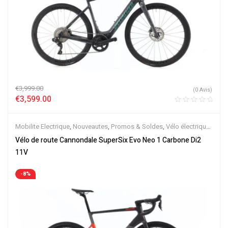
€
3,999.00
(0 Avis)
€
3,599.00
Mobilite Electrique
,
Nouveautes
,
Promos & Soldes
,
Vélo électrique
ville
,
Vélos de Route Electriques
,
Velos Electriques
Vélo de route Cannondale SuperSix Evo Neo 1 Carbone Di2
11V
-8%