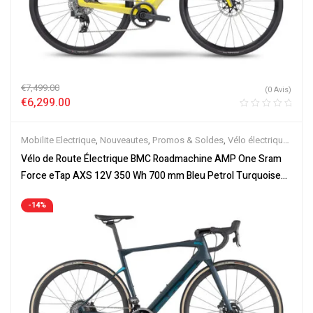
€
7,499.00
(0 Avis)
€
6,299.00
Mobilite Electrique
,
Nouveautes
,
Promos & Soldes
,
Vélo électrique
ville
,
Vélos de Route Electriques
,
Velos Electriques
Vélo de Route Électrique BMC Roadmachine AMP One Sram
Force eTap AXS 12V 350 Wh 700 mm Bleu Petrol Turquoise
2023
-14%