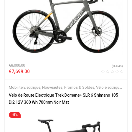
€
8,000.00
(0 Avis)
€
7,699.00
Mobilite Electrique
,
Nouveautes
,
Promos & Soldes
,
Vélo électrique
ville
,
Vélos de Route Electriques
,
Velos Electriques
Vélo de Route Electrique Trek Domane+ SLR 6 Shimano 105
Di2 12V 360 Wh 700mm Noir Mat
-5%