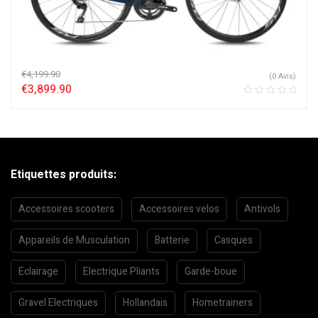
€
4,199.90
(0 Avis)
€
3,899.90
Etiquettes produits:
Accessoires scooters
Accessoires velos
Antivols
Appareils de Musculation
Batterie
Casques
Eclairage
Electrique Pliants
Garde-boue
Gravel Electriques
Hollandais
Hometrainers