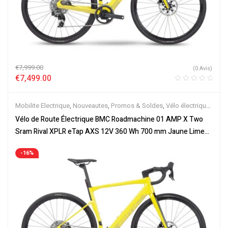
€
7,999.00
(0 Avis)
€
7,499.00
Mobilite Electrique
,
Nouveautes
,
Promos & Soldes
,
Vélo électrique
ville
,
Vélos de Route Electriques
,
Velos Electriques
Vélo de Route Électrique BMC Roadmachine 01 AMP X Two
Sram Rival XPLR eTap AXS 12V 360 Wh 700 mm Jaune Lime
2023
-16%