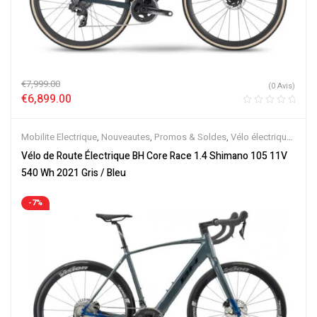
€
7,999.00
(0 Avis)
€
6,899.00
Mobilite Electrique
,
Nouveautes
,
Promos & Soldes
,
Vélo électrique
ville
,
Vélos de Route Electriques
,
Velos Electriques
Vélo de Route Électrique BH Core Race 1.4 Shimano 105 11V
540 Wh 2021 Gris / Bleu
-7%