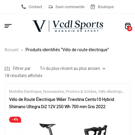
Contact
Suivi commande
Boutique
0
Accueil
Produits identifiés “Vélo de route électrique”
Filtrer par
18 résultats affichés
Mobilite Electrique
,
Nouveautes
,
Promos & Soldes
,
Vélo électrique
ville
,
Vélos de Route Electriques
,
Velos Electriques
Vélo de Route Électrique Wilier Triestina Cento10 Hybrid
Shimano Ultegra Di2 12V 250 Wh 700 mm Gris 2022
-4%