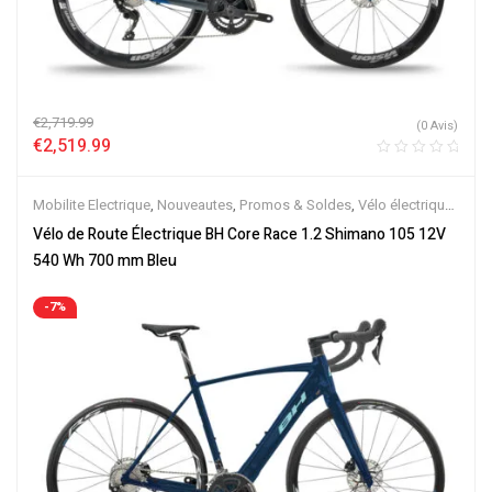
€
2,719.99
(0 Avis)
€
2,519.99
Mobilite Electrique
,
Nouveautes
,
Promos & Soldes
,
Vélo électrique
ville
,
Vélos de Route Electriques
,
Velos Electriques
Vélo de Route Électrique BH Core Race 1.2 Shimano 105 12V
540 Wh 700 mm Bleu
-7%