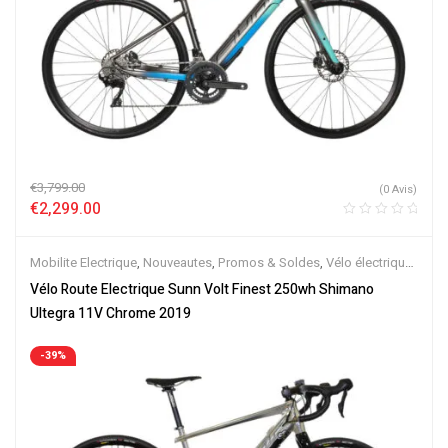
€
3,799.00
(0 Avis)
€
2,299.00
Mobilite Electrique
,
Nouveautes
,
Promos & Soldes
,
Vélo électrique
ville
,
Vélos de Route Electriques
,
Velos Electriques
Vélo Route Electrique Sunn Volt Finest 250wh Shimano
Ultegra 11V Chrome 2019
-39%