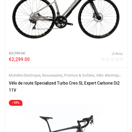
€
3,799.00
(0 Avis)
€
2,299.00
Mobilite Electrique
,
Nouveautes
,
Promos & Soldes
,
Vélo électrique
ville
,
Vélos de Route Electriques
,
Velos Electriques
Vélo de route Specialized Turbo Creo SL Expert Carbone Di2
11V
-10%