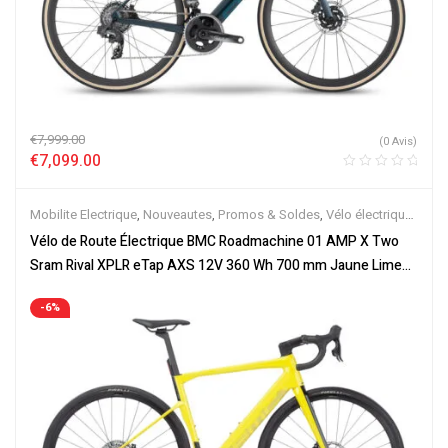
€
7,999.00
(0 Avis)
€
7,099.00
Mobilite Electrique
,
Nouveautes
,
Promos & Soldes
,
Vélo électrique
ville
,
Vélos de Route Electriques
,
Velos Electriques
Vélo de Route Électrique BMC Roadmachine 01 AMP X Two
Sram Rival XPLR eTap AXS 12V 360 Wh 700 mm Jaune Lime
2023
-6%