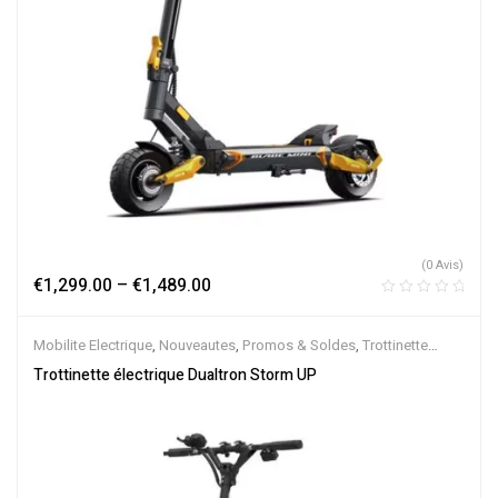
(0 Avis)
€
1,299.00
–
€
1,489.00
Mobilite Electrique
,
Nouveautes
,
Promos & Soldes
,
Trottinette
Electrique
Trottinette électrique Dualtron Storm UP