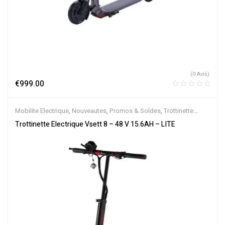
(0 Avis)
€
999.00
Mobilite Electrique
,
Nouveautes
,
Promos & Soldes
,
Trottinette
Electrique
Trottinette Electrique Vsett 8 – 48 V 15.6AH – LITE