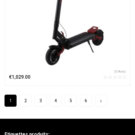
(0 Avis)
€
1,029.00
1
2
3
4
5
6
Etiquettes produits: