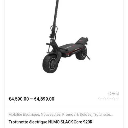
(0 Avis)
€
4,590.00
–
€
4,899.00
Mobilite Electrique
,
Nouveautes
,
Promos & Soldes
,
Trottinette
Electrique
Trottinette électrique NUMO SLACK Core 920R