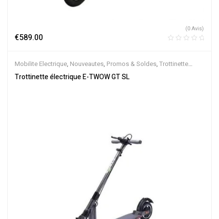
(0 Avis)
€
589.00
Mobilite Electrique
,
Nouveautes
,
Promos & Soldes
,
Trottinette
Electrique
Trottinette électrique E-TWOW GT SL