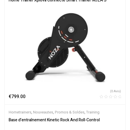
Home Trainer Xplova Connecté Smart Trainer NOZA S
(0 Avis)
€
799.00
Hometrainers
,
Nouveautes
,
Promos & Soldes
,
Training
Base d’entraînement Kinetic Rock And Roll-Control