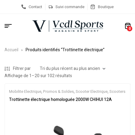
Contact
Suivi commande
Boutique
0
Accueil
Produits identifiés “Trottinette électrique”
Filtrer par
Affichage de 1–20 sur 102 résultats
Mobilite Electrique
,
Promos & Soldes
,
Scooter Electrique
,
Scooters
Trottinette électrique homologuée 2000W CHIHUI 12A