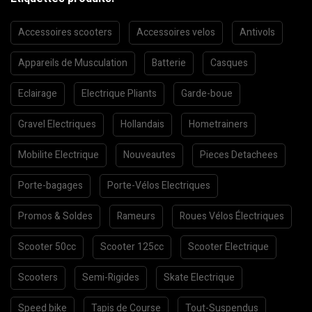
Accessoires scooters
Accessoires velos
Antivols
Appareils de Musculation
Batterie
Casques
Eclairage
Electrique Pliants
Garde-boue
Gravel Electriques
Hollandais
Hometrainers
Mobilite Electrique
Nouveautes
Pieces Detachees
Porte-bagages
Porte-Vélos Electriques
Promos & Soldes
Rameurs
Roues Vélos Électriques
Scooter 50cc
Scooter 125cc
Scooter Electrique
Scooters
Semi-Rigides
Skate Electrique
Speed bike
Tapis de Course
Tout-Suspendus