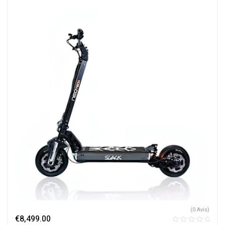
(0 Avis)
€
8,499.00