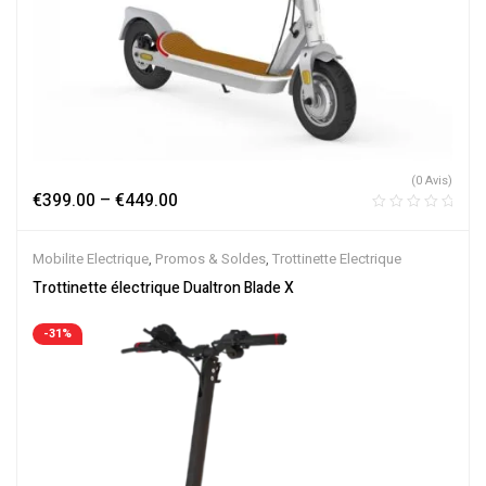
(0 Avis)
€
399.00
–
€
449.00
Mobilite Electrique
,
Promos & Soldes
,
Trottinette Electrique
Trottinette électrique Dualtron Blade X
-31%