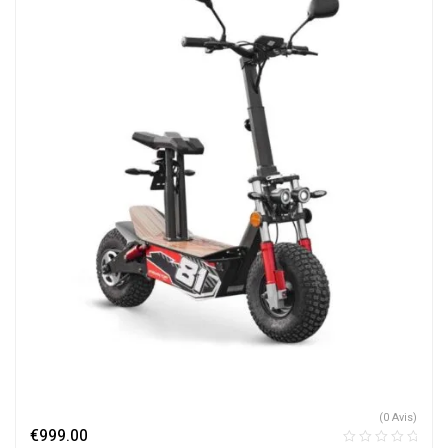
(0 Avis)
€
999.00