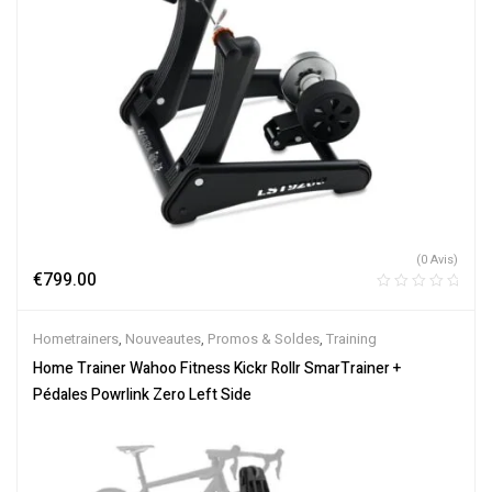
(0 Avis)
€
799.00
Hometrainers
,
Nouveautes
,
Promos & Soldes
,
Training
Home Trainer Wahoo Fitness Kickr Rollr SmarTrainer +
Pédales Powrlink Zero Left Side