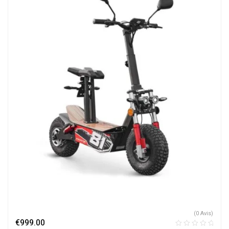
(0 Avis)
€
999.00