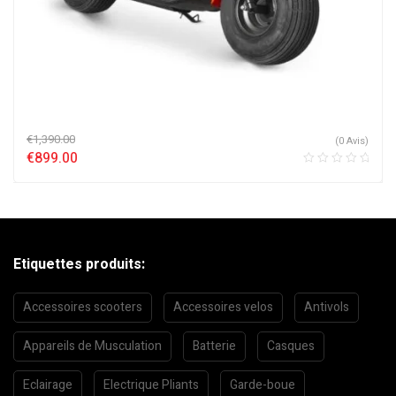
€
1,390.00
(0 Avis)
€
899.00
Etiquettes produits:
Accessoires scooters
Accessoires velos
Antivols
Appareils de Musculation
Batterie
Casques
Eclairage
Electrique Pliants
Garde-boue