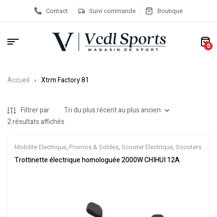
Contact
Suivi commande
Boutique
0
Accueil
Xtrm Factory 81
Filtrer par
2 résultats affichés
Mobilite Electrique
,
Promos & Soldes
,
Scooter Electrique
,
Scooters
Trottinette électrique homologuée 2000W CHIHUI 12A