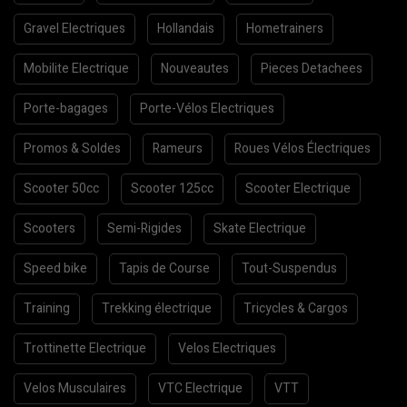
Gravel Electriques
Hollandais
Hometrainers
Mobilite Electrique
Nouveautes
Pieces Detachees
Porte-bagages
Porte-Vélos Electriques
Promos & Soldes
Rameurs
Roues Vélos Électriques
Scooter 50cc
Scooter 125cc
Scooter Electrique
Scooters
Semi-Rigides
Skate Electrique
Speed bike
Tapis de Course
Tout-Suspendus
Training
Trekking électrique
Tricycles & Cargos
Trottinette Electrique
Velos Electriques
Velos Musculaires
VTC Electrique
VTT