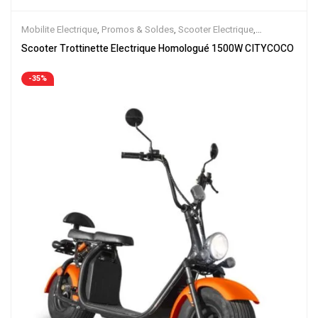
Mobilite Electrique
,
Promos & Soldes
,
Scooter Electrique
,
Scooters
,
Trottinette Electrique
Scooter Trottinette Electrique Homologué 1500W CITYCOCO
-35%