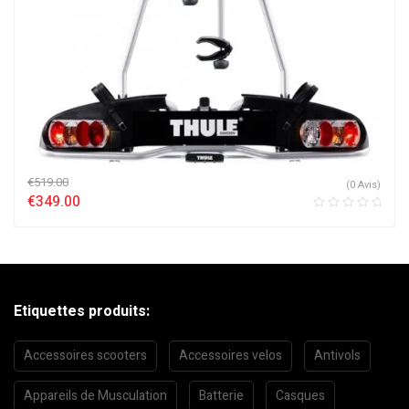
€
519.00
(0 Avis)
€
349.00
Etiquettes produits:
Accessoires scooters
Accessoires velos
Antivols
Appareils de Musculation
Batterie
Casques