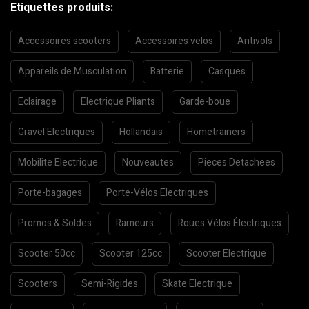
Etiquettes produits:
Accessoires scooters
Accessoires velos
Antivols
Appareils de Musculation
Batterie
Casques
Eclairage
Electrique Pliants
Garde-boue
Gravel Electriques
Hollandais
Hometrainers
Mobilite Electrique
Nouveautes
Pieces Detachees
Porte-bagages
Porte-Vélos Electriques
Promos & Soldes
Rameurs
Roues Vélos Électriques
Scooter 50cc
Scooter 125cc
Scooter Electrique
Scooters
Semi-Rigides
Skate Electrique