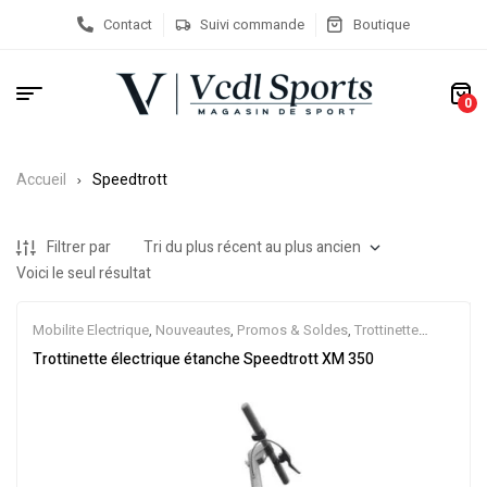
Contact
Suivi commande
Boutique
0
Accueil
Speedtrott
Filtrer par
Voici le seul résultat
Mobilite Electrique
,
Nouveautes
,
Promos & Soldes
,
Trottinette
Electrique
Trottinette électrique étanche Speedtrott XM 350