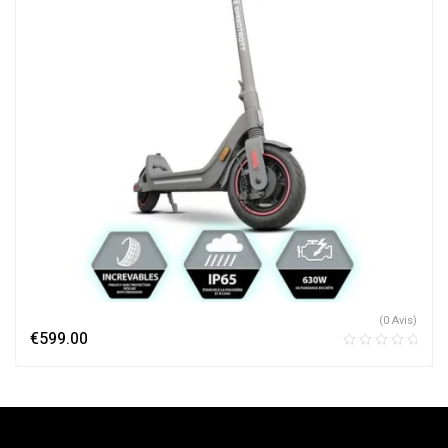
(0 Avis)
€
599.00