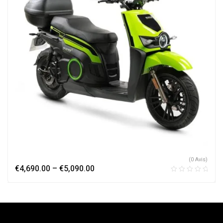
(0 Avis)
€
4,690.00
–
€
5,090.00