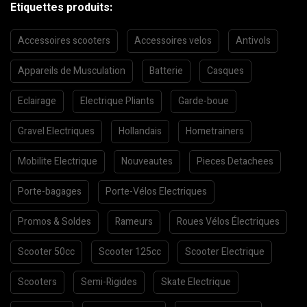
Etiquettes produits:
Accessoires scooters
Accessoires velos
Antivols
Appareils de Musculation
Batterie
Casques
Eclairage
Electrique Pliants
Garde-boue
Gravel Electriques
Hollandais
Hometrainers
Mobilite Electrique
Nouveautes
Pieces Detachees
Porte-bagages
Porte-Vélos Electriques
Promos & Soldes
Rameurs
Roues Vélos Électriques
Scooter 50cc
Scooter 125cc
Scooter Electrique
Scooters
Semi-Rigides
Skate Electrique