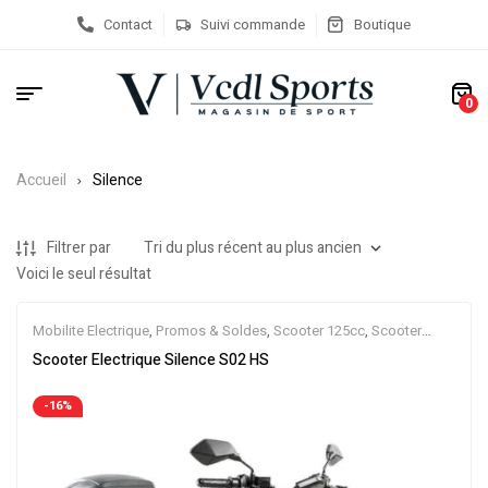
Contact
Suivi commande
Boutique
0
Accueil
Silence
Filtrer par
Voici le seul résultat
Mobilite Electrique
,
Promos & Soldes
,
Scooter 125cc
,
Scooter
50cc
,
Scooter Electrique
,
Scooters
Scooter Electrique Silence S02 HS
-16%