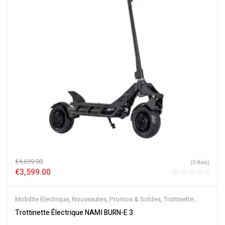
€
4,699.00
(0 Avis)
€
3,599.00
Mobilite Electrique
,
Nouveautes
,
Promos & Soldes
,
Trottinette
Electrique
Trottinette Électrique NAMI BURN-E 3