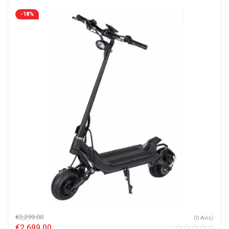
-18%
€
3,299.00
(0 Avis)
€
2,699.00