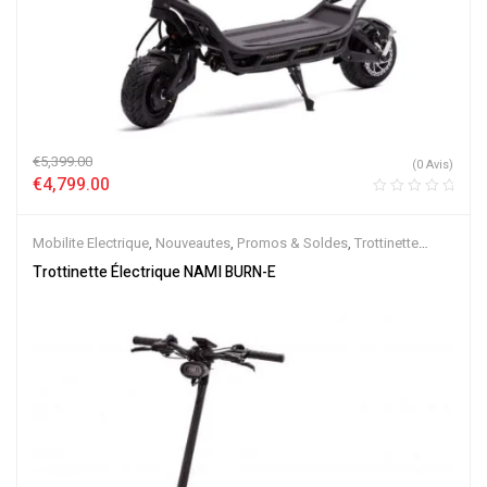
€
5,399.00
(0 Avis)
€
4,799.00
Mobilite Electrique
,
Nouveautes
,
Promos & Soldes
,
Trottinette
Electrique
Trottinette Électrique NAMI BURN-E