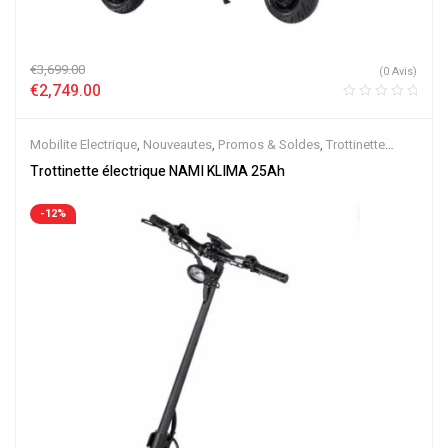
€
3,699.00
(0 Avis)
€
2,749.00
Mobilite Electrique
,
Nouveautes
,
Promos & Soldes
,
Trottinette
Electrique
Trottinette électrique NAMI KLIMA 25Ah
-12%