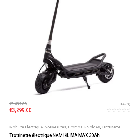
€
3,699.00
(0 Avis)
€
3,299.00
Mobilite Electrique
,
Nouveautes
,
Promos & Soldes
,
Trottinette
Electrique
Trottinette électrique NAMI KLIMA MAX 30Ah