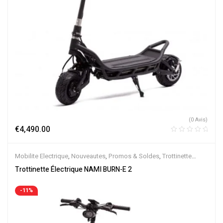
(0 Avis)
€
4,490.00
Mobilite Electrique
,
Nouveautes
,
Promos & Soldes
,
Trottinette
Electrique
Trottinette Électrique NAMI BURN-E 2
-11%