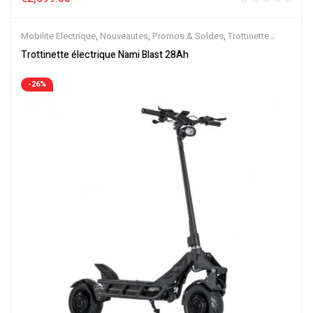
Mobilite Electrique
,
Nouveautes
,
Promos & Soldes
,
Trottinette
Electrique
Trottinette électrique Nami Blast 28Ah
-26%