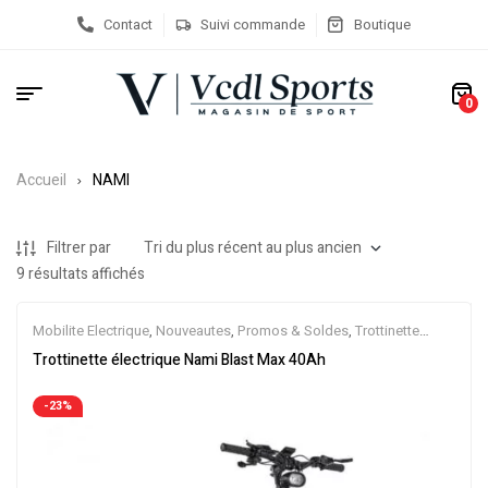
Contact
Suivi commande
Boutique
0
Accueil
NAMI
Filtrer par
9 résultats affichés
Mobilite Electrique
,
Nouveautes
,
Promos & Soldes
,
Trottinette
Electrique
Trottinette électrique Nami Blast Max 40Ah
-23%