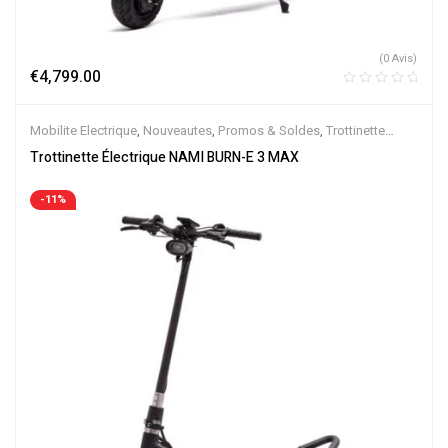
(0 Avis)
€
4,799.00
Mobilite Electrique
,
Nouveautes
,
Promos & Soldes
,
Trottinette
Electrique
Trottinette Électrique NAMI BURN-E 3 MAX
-11%