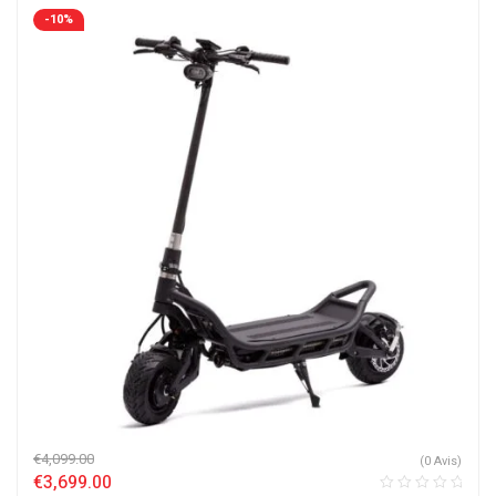
-10%
€
4,099.00
(0 Avis)
€
3,699.00