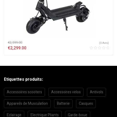
€
2,599.00
(0 Avis)
€
2,299.00
Etiquettes produits:
Accessoires scooters
Accessoires velos
Antivols
Appareils de Musculation
Batterie
Casques
Eclairage
Electrique Pliants
Garde-boue