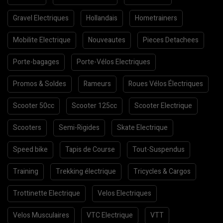
Gravel Electriques
Hollandais
Hometrainers
Mobilite Electrique
Nouveautes
Pieces Detachees
Porte-bagages
Porte-Vélos Electriques
Promos & Soldes
Rameurs
Roues Vélos Électriques
Scooter 50cc
Scooter 125cc
Scooter Electrique
Scooters
Semi-Rigides
Skate Electrique
Speed bike
Tapis de Course
Tout-Suspendus
Training
Trekking électrique
Tricycles & Cargos
Trottinette Electrique
Velos Electriques
Velos Musculaires
VTC Electrique
VTT