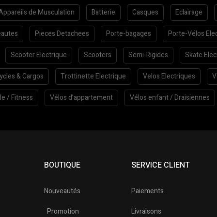
Appareils de Musculation
Batterie
Casques
Eclairage
autes
Pieces Detachees
Porte-bagages
Porte-Vélos Ele
Scooter Electrique
Scooters
Semi-Rigides
Skate Elec
cycles & Cargos
Trottinette Electrique
Velos Electriques
V
le / Fitness
Vélos d’appartement
Vélos enfant / Draisiennes
BOUTIQUE
SERVICE CLIENT
Nouveautés
Paiements
¨Promotion
Livraisons