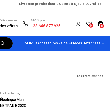
Livraison gratuite dans L’UE en 3 à 6 jours Ouvrables.
Cette semaine
24/7 Support
Nos offres
+33 646 877 925
0
0
Boutique
Accessoires velos
Pieces Detachees
3 résultats affichés
ite Electrique
,
eautes
,
Promos &
Électrique Marin
es
,
Tout-Suspendus
,
Vélo
NE TRAIL E 2023
rique ville
,
Velos