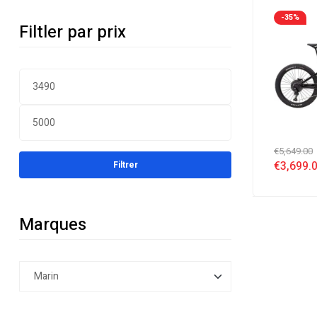
Electrique
-35%
Filtler par prix
€
5,649.00
€
3,699.
Filtrer
Marques