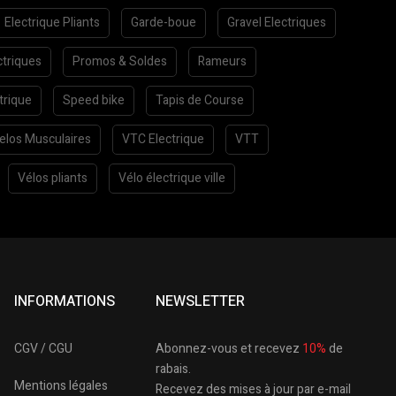
Electrique Pliants
Garde-boue
Gravel Electriques
ctriques
Promos & Soldes
Rameurs
trique
Speed bike
Tapis de Course
elos Musculaires
VTC Electrique
VTT
Vélos pliants
Vélo électrique ville
INFORMATIONS
NEWSLETTER
CGV / CGU
Abonnez-vous et recevez
10%
de
rabais.
Mentions légales
Recevez des mises à jour par e-mail