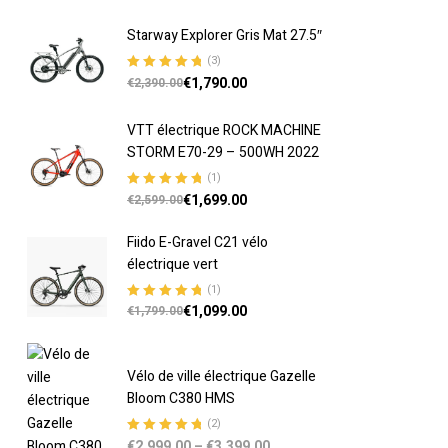
Starway Explorer Gris Mat 27.5″
(3)
€
1,790.00
Note
5.00
sur
€
2,390.00
5
VTT électrique ROCK MACHINE
STORM E70-29 – 500WH 2022
(1)
€
1,699.00
Note
5.00
sur
€
2,599.00
5
Fiido E-Gravel C21 vélo
électrique vert
(1)
€
1,099.00
Note
5.00
sur
€
1,799.00
5
Vélo de ville électrique Gazelle
Bloom C380 HMS
(2)
€
2,999.00
–
€
3,399.00
Note
5.00
sur