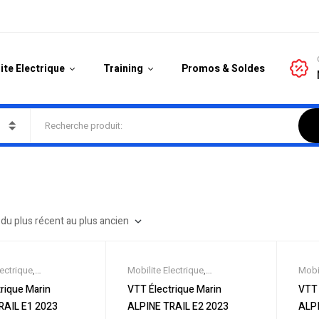
ite Electrique
Training
Promos & Soldes
lectrique
,
Mobilite Electrique
,
Mobil
es
,
Promos &
Nouveautes
,
Promos &
Nouv
rique Marin
VTT Électrique Marin
VTT 
ut-Suspendus
,
Vélo
Soldes
,
Tout-Suspendus
,
Vélo
Sold
RAIL E1 2023
ALPINE TRAIL E2 2023
ALPI
ville
,
Velos
électrique ville
,
Velos
élect