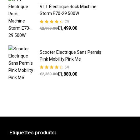
VTT Électrique Rock Machine
Storm E70-29 500W
(3)
€
1,499.00
Note
4.67
€
2,199.00
sur 5
Scooter Electrique Sans Permis
Pink Mobility Pink Me
(3)
€
1,880.00
Note
4.67
€
2,380.00
sur 5
Etiquettes produits: