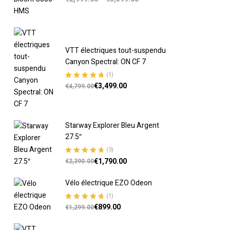
5
VTT électriques tout-suspendu
Canyon Spectral: ON CF 7
(1)
€
3,499.00
Note
5.00
sur
€
4,799.00
5
Starway Explorer Bleu Argent
27.5″
(3)
€
1,790.00
Note
5.00
sur
€
2,390.00
5
Vélo électrique EZO Odeon
(1)
€
899.00
Note
5.00
sur
€
1,299.00
5