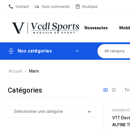
Contact
Suivi commande
Boutique
Nouveautes
Mobil
Nos catégories
All category
Accueil
Marin
Catégories
Mobilite E
Nouveaut
VTT Élect
Soldes
,
To
ALPINE T
électrique 