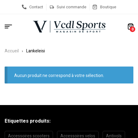
Contact
Suivi commande
Boutique
0
Accueil
Lankeleisi
Aucun produit ne correspond à votre sélection.
Etiquettes produits:
Accessoires scooters
Accessoires velos
Antivols