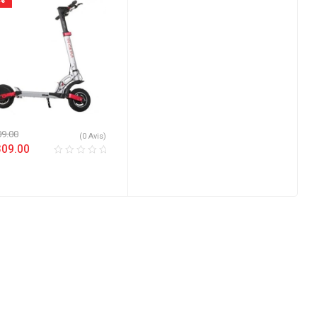
3%
09.00
(0 Avis)
309.00