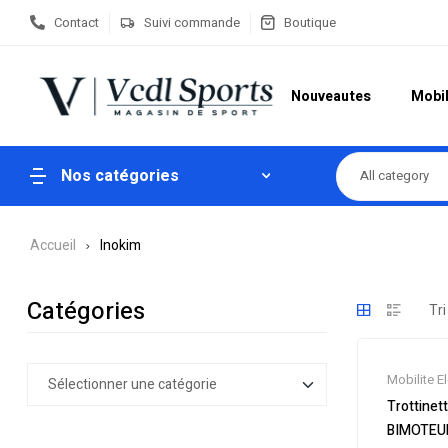
Contact
Suivi commande
Boutique
Nouveautes
Mobil
Nos catégories
All category
Accueil
Inokim
Catégories
Mobilite E
Nouveaut
Trottinet
Soldes
,
Tr
BIMOTEU