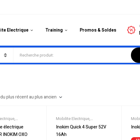
ite Electrique
Training
Promos & Soldes
lectrique
,
Mobilite Electrique
,
Mobil
es
,
Promos &
Nouveautes
,
Promos &
Nouv
te électrique
Inokim Quick 4 Super 52V
Inok
ottinette Electrique
Soldes
,
Trottinette Electrique
Sold
R INOKIM OXO
16Ah