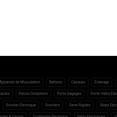
Appareils de Musculation
Batterie
Casques
Eclairage
autes
Pieces Detachees
Porte-bagages
Porte-Vélos Ele
Scooter Electrique
Scooters
Semi-Rigides
Skate Elec
cycles & Cargos
Trottinette Electrique
Velos Electriques
V