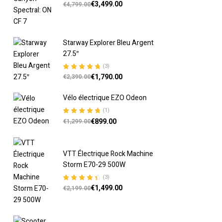
€
3,499.00
Note
5.00
sur
€
4,799.00
5
Starway Explorer Bleu Argent
27.5″
(3)
€
1,790.00
Note
5.00
sur
€
2,390.00
5
Vélo électrique EZO Odeon
(1)
€
899.00
Note
5.00
sur
€
1,299.00
5
VTT Électrique Rock Machine
Storm E70-29 500W
(3)
€
1,499.00
Note
4.67
€
2,199.00
sur 5