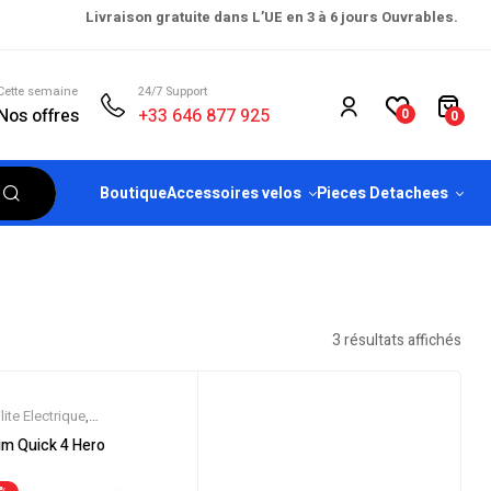
Livraison gratuite dans L’UE en 3 à 6 jours Ouvrables.
Cette semaine
24/7 Support
Nos offres
+33 646 877 925
0
0
Boutique
Accessoires velos
Pieces Detachees
3 résultats affichés
ite Electrique
,
eautes
,
Promos &
im Quick 4 Hero
es
,
Trottinette Electrique