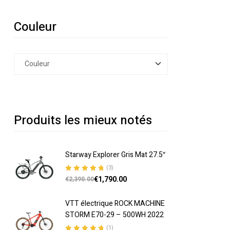
Couleur
Produits les mieux notés
Starway Explorer Gris Mat 27.5″
(3)
€
1,790.00
Note
5.00
sur
€
2,390.00
5
VTT électrique ROCK MACHINE
STORM E70-29 – 500WH 2022
(1)