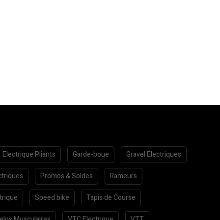
Electrique Pliants
Garde-boue
Gravel Electriques
ctriques
Promos & Soldes
Rameurs
trique
Speed bike
Tapis de Course
elos Musculaires
VTC Electrique
VTT