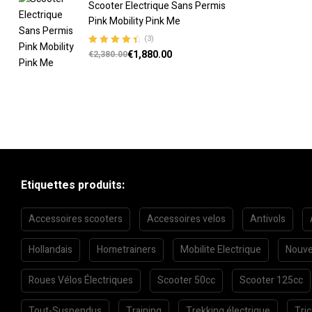
Scooter Electrique Sans Permis
Pink Mobility Pink Me
(3)
€
1,880.00
Note
4.67
€
2,380.00
sur 5
Etiquettes produits:
Accessoires scooters
Accessoires velos
Antivols
Hollandais
Hometrainers
Mobilite Electrique
Nouve
Roues Vélos Électriques
Scooter 50cc
Scooter 125cc
Tout-Suspendus
Training
Trekking électrique
Tri