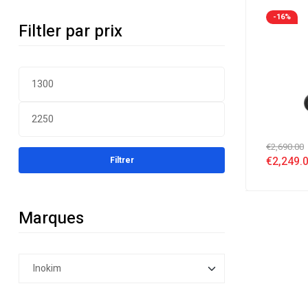
-16%
Filtler par prix
€
2,690.00
€
2,249.
Filtrer
Marques