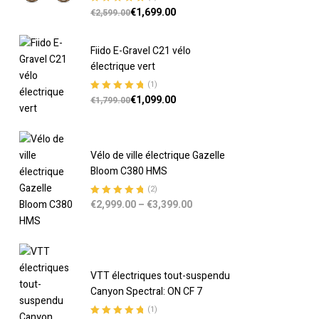
€
1,699.00
Note
5.00
sur
€
2,599.00
5
Fiido E-Gravel C21 vélo
électrique vert
(1)
€
1,099.00
Note
5.00
sur
€
1,799.00
5
Vélo de ville électrique Gazelle
Bloom C380 HMS
(2)
€
2,999.00
–
€
3,399.00
Note
5.00
sur
5
VTT électriques tout-suspendu
Canyon Spectral: ON CF 7
(1)