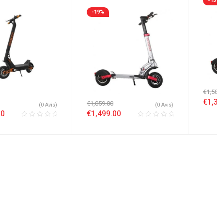
-1
-19%
€
1,5
€
1,
€
1,859.00
(0 Avis)
(0 Avis)
00
€
1,499.00