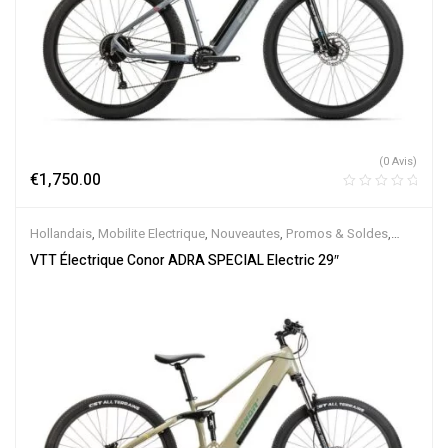
(0 Avis)
€
1,750.00
Hollandais
,
Mobilite Electrique
,
Nouveautes
,
Promos & Soldes
,
Tout-Suspendus
,
Vélo électrique ville
,
Velos Electriques
,
VTT
VTT Électrique Conor ADRA SPECIAL Electric 29″
Électriques