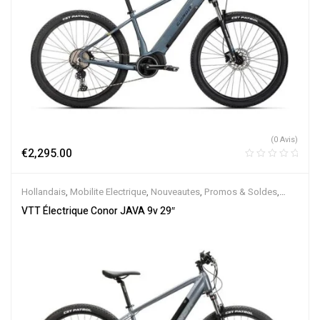
(0 Avis)
€
2,295.00
Hollandais
,
Mobilite Electrique
,
Nouveautes
,
Promos & Soldes
,
Semi-Rigides
,
Vélo électrique ville
,
Velos Electriques
,
VTT
VTT Électrique Conor JAVA 9v 29″
Électriques