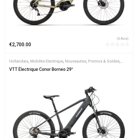
(0 Avis)
€
2,700.00
Hollandais
,
Mobilite Electrique
,
Nouveautes
,
Promos & Soldes
,
Semi-Rigides
,
Vélo électrique ville
,
Velos Electriques
,
VTT
VTT Électrique Conor Borneo 29″
Électriques