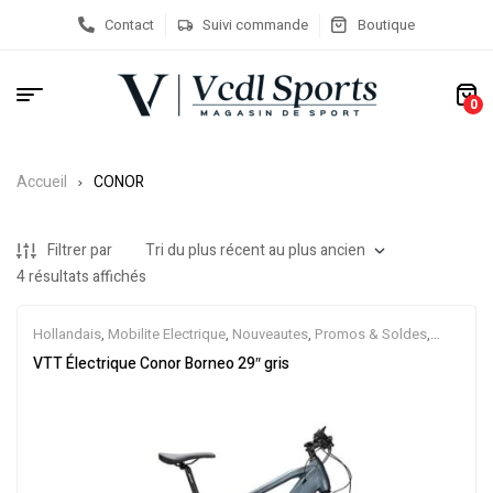
Contact
Suivi commande
Boutique
0
Accueil
CONOR
Filtrer par
4 résultats affichés
Hollandais
,
Mobilite Electrique
,
Nouveautes
,
Promos & Soldes
,
Semi-Rigides
,
Vélo électrique ville
,
Velos Electriques
,
VTT
VTT Électrique Conor Borneo 29″ gris
Électriques