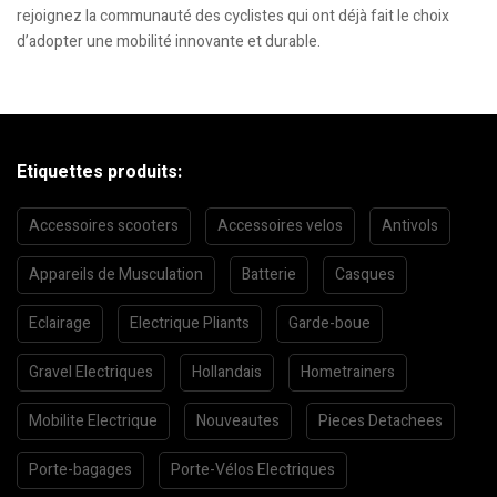
rejoignez la communauté des cyclistes qui ont déjà fait le choix
d’adopter une mobilité innovante et durable.
Etiquettes produits:
Accessoires scooters
Accessoires velos
Antivols
Appareils de Musculation
Batterie
Casques
Eclairage
Electrique Pliants
Garde-boue
Gravel Electriques
Hollandais
Hometrainers
Mobilite Electrique
Nouveautes
Pieces Detachees
Porte-bagages
Porte-Vélos Electriques