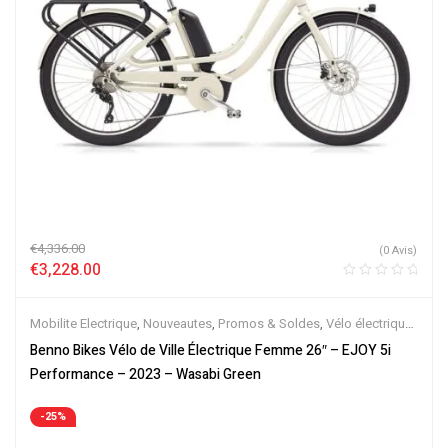
€
4,336.00
(0 Avis)
€
3,228.00
Mobilite Electrique
,
Nouveautes
,
Promos & Soldes
,
Vélo électrique
ville
,
Velos Electriques
Benno Bikes Vélo de Ville Électrique Femme 26″ – EJOY 5i
Performance – 2023 – Wasabi Green
-25%