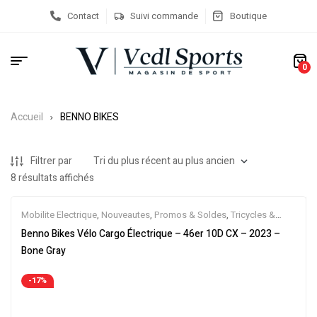
Contact
Suivi commande
Boutique
0
Accueil
BENNO BIKES
Filtrer par
8 résultats affichés
Mobilite Electrique
,
Nouveautes
,
Promos & Soldes
,
Tricycles &
Cargos
,
Vélo électrique ville
,
Velos Electriques
Benno Bikes Vélo Cargo Électrique – 46er 10D CX – 2023 –
Bone Gray
-17%