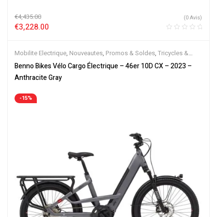
€
4,435.00
(0 Avis)
€
3,228.00
Mobilite Electrique
,
Nouveautes
,
Promos & Soldes
,
Tricycles &
Cargos
,
Vélo électrique ville
,
Velos Electriques
Benno Bikes Vélo Cargo Électrique – 46er 10D CX – 2023 –
Anthracite Gray
-15%