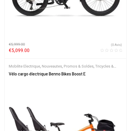
€
5,999.00
(0 Avis)
€
5,099.00
Mobilite Electrique
,
Nouveautes
,
Promos & Soldes
,
Tricycles &
Cargos
,
Vélo électrique ville
,
Velos Electriques
Vélo cargo électrique Benno Bikes Boost E