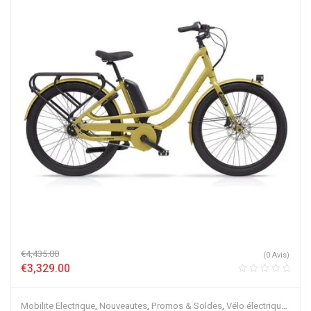
€
4,435.00
(0 Avis)
€
3,329.00
Mobilite Electrique
,
Nouveautes
,
Promos & Soldes
,
Vélo électrique