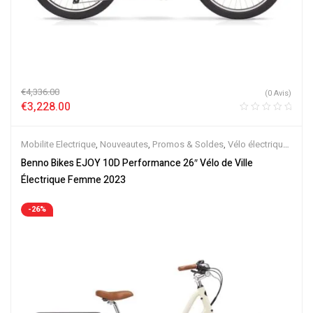
€
4,336.00
(0 Avis)
€
3,228.00
Mobilite Electrique
,
Nouveautes
,
Promos & Soldes
,
Vélo électrique
ville
,
Velos Electriques
Benno Bikes EJOY 10D Performance 26″ Vélo de Ville
Électrique Femme 2023
-26%