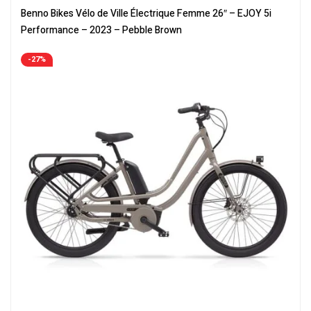
ville
,
Velos Electriques
Benno Bikes Vélo de Ville Électrique Femme 26″ – EJOY 5i
Performance – 2023 – Pebble Brown
-27%