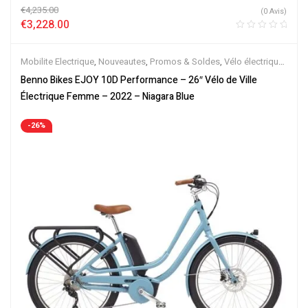
€
4,235.00
(0 Avis)
€
3,228.00
Mobilite Electrique
,
Nouveautes
,
Promos & Soldes
,
Vélo électrique
ville
,
Velos Electriques
Benno Bikes EJOY 10D Performance – 26″ Vélo de Ville
Électrique Femme – 2022 – Niagara Blue
-26%