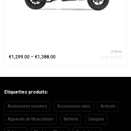
(0 Avis)
€
1,299.00
–
€
1,388.00
Etiquettes produits:
Accessoires scooters
Accessoires velos
Antivols
Appareils de Musculation
Batterie
Casques