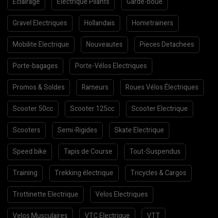
Eclairage
Electrique Pliants
Garde-boue
Gravel Electriques
Hollandais
Hometrainers
Mobilite Electrique
Nouveautes
Pieces Detachees
Porte-bagages
Porte-Vélos Electriques
Promos & Soldes
Rameurs
Roues Vélos Électriques
Scooter 50cc
Scooter 125cc
Scooter Electrique
Scooters
Semi-Rigides
Skate Electrique
Speed bike
Tapis de Course
Tout-Suspendus
Training
Trekking électrique
Tricycles & Cargos
Trottinette Electrique
Velos Electriques
Velos Musculaires
VTC Electrique
VTT