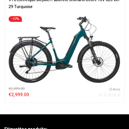
29 Turquoise
-17%
€
3,599.00
(0 Avis)
€
2,999.00