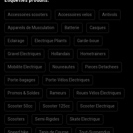
Etiquettes produits:
Accessoires scooters
Accessoires velos
Antivols
Appareils de Musculation
Batterie
Casques
Eclairage
Electrique Pliants
Garde-boue
Gravel Electriques
Hollandais
Hometrainers
Mobilite Electrique
Nouveautes
Pieces Detachees
Porte-bagages
Porte-Vélos Electriques
Promos & Soldes
Rameurs
Roues Vélos Électriques
Scooter 50cc
Scooter 125cc
Scooter Electrique
Scooters
Semi-Rigides
Skate Electrique
Speed bike
Tapis de Course
Tout-Suspendus