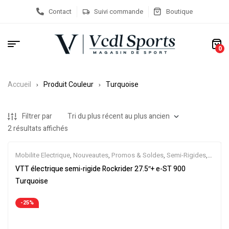
Contact
Suivi commande
Boutique
0
Accueil
Produit Couleur
Turquoise
Filtrer par
2 résultats affichés
Mobilite Electrique
,
Nouveautes
,
Promos & Soldes
,
Semi-Rigides
,
Vélo électrique ville
,
Velos Electriques
,
VTT Électriques
VTT électrique semi-rigide Rockrider 27.5″+ e-ST 900
Turquoise
-25%