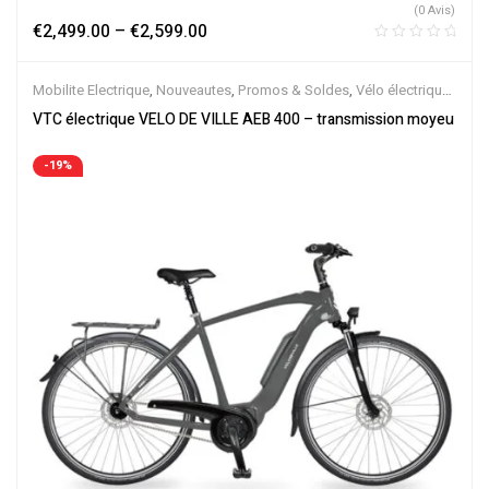
(0 Avis)
€
2,499.00
–
€
2,599.00
Mobilite Electrique
,
Nouveautes
,
Promos & Soldes
,
Vélo électrique
ville
,
Velos Electriques
,
VTC Electrique
VTC électrique VELO DE VILLE AEB 400 – transmission moyeu
-19%