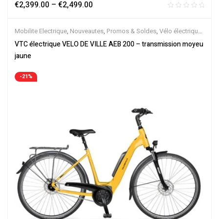
€
2,399.00
–
€
2,499.00
Mobilite Electrique
,
Nouveautes
,
Promos & Soldes
,
Vélo électrique
ville
,
Velos Electriques
,
VTC Electrique
VTC électrique VELO DE VILLE AEB 200 – transmission moyeu
jaune
-21%