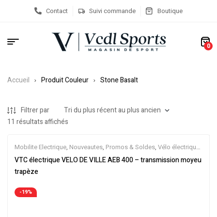
Contact
Suivi commande
Boutique
0
Accueil
Produit Couleur
Stone Basalt
Filtrer par
11 résultats affichés
Mobilite Electrique
,
Nouveautes
,
Promos & Soldes
,
Vélo électrique
ville
,
Velos Electriques
,
VTC Electrique
VTC électrique VELO DE VILLE AEB 400 – transmission moyeu
trapèze
-19%