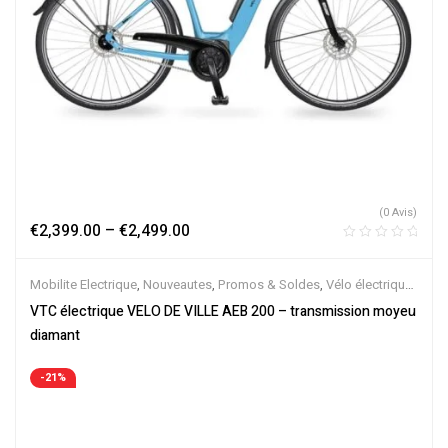
(0 Avis)
€
2,399.00
–
€
2,499.00
Mobilite Electrique
,
Nouveautes
,
Promos & Soldes
,
Vélo électrique
ville
,
Velos Electriques
,
VTC Electrique
VTC électrique VELO DE VILLE AEB 200 – transmission moyeu
diamant
-21%