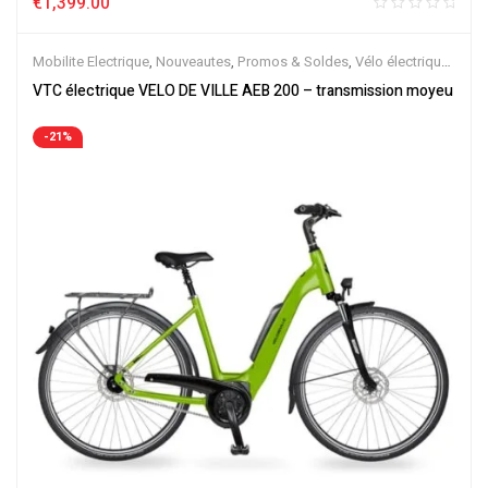
€
1,399.00
Mobilite Electrique
,
Nouveautes
,
Promos & Soldes
,
Vélo électrique
ville
,
Velos Electriques
,
VTC Electrique
VTC électrique VELO DE VILLE AEB 200 – transmission moyeu
-21%