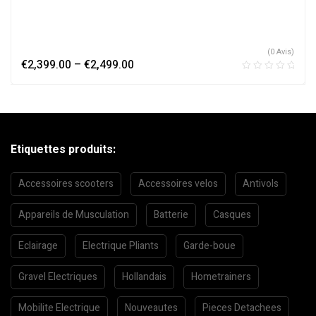
(0 Avis)
€
2,399.00
–
€
2,499.00
Etiquettes produits:
Accessoires scooters
Accessoires velos
Antivols
Appareils de Musculation
Batterie
Casques
Eclairage
Electrique Pliants
Garde-boue
Gravel Electriques
Hollandais
Hometrainers
Mobilite Electrique
Nouveautes
Pieces Detachees