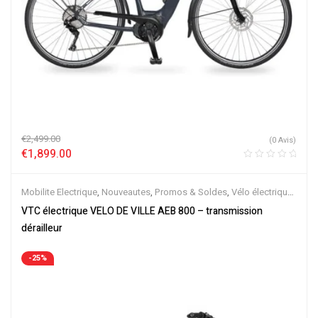
€
2,499.00
(0 Avis)
€
1,899.00
Mobilite Electrique
,
Nouveautes
,
Promos & Soldes
,
Vélo électrique
ville
,
Velos Electriques
,
VTC Electrique
VTC électrique VELO DE VILLE AEB 800 – transmission
dérailleur
-25%