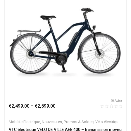
(0 Avis)
€
2,499.00
–
€
2,599.00
Mobilite Electrique
,
Nouveautes
,
Promos & Soldes
,
Vélo électrique
ville
,
Velos Electriques
,
VTC Electrique
VTC électrique VELO DE VILLE AEB 400 – transmission moyeu