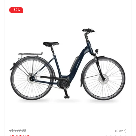
-30%
€
1,999.00
(0 Avis)