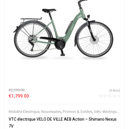
€
2,399.00
(0 Avis)
€
1,799.00
Mobilite Electrique
,
Nouveautes
,
Promos & Soldes
,
Vélo électrique
ville
,
Velos Electriques
,
VTC Electrique
VTC électrique VELO DE VILLE AEB Action – Shimano Nexus
7V