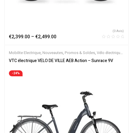
(0 Avis)
€
2,399.00
–
€
2,499.00
Mobilite Electrique
,
Nouveautes
,
Promos & Soldes
,
Vélo électrique
ville
,
Velos Electriques
,
VTC Electrique
VTC électrique VELO DE VILLE AEB Action – Sunrace 9V
-24%