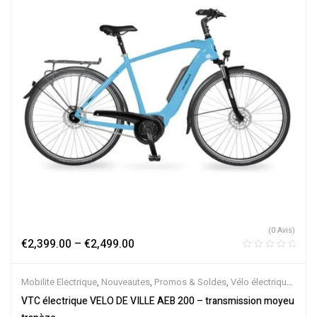
(0 Avis)
€
2,399.00
–
€
2,499.00
Mobilite Electrique
,
Nouveautes
,
Promos & Soldes
,
Vélo électrique
ville
,
Velos Electriques
,
VTC Electrique
VTC électrique VELO DE VILLE AEB 200 – transmission moyeu