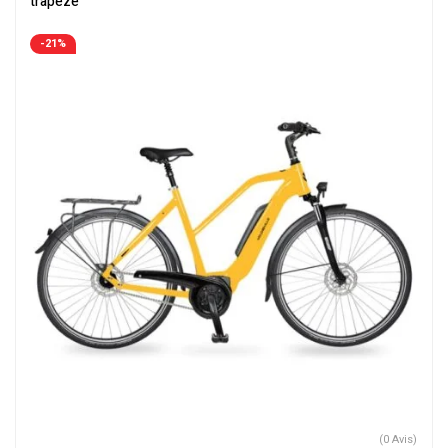
trapèze
-21%
(0 Avis)