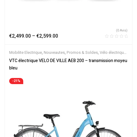
(0 Avis)
€
2,499.00
–
€
2,599.00
Mobilite Electrique
,
Nouveautes
,
Promos & Soldes
,
Vélo électrique
ville
,
Velos Electriques
,
VTC Electrique
VTC électrique VELO DE VILLE AEB 200 – transmission moyeu
bleu
-21%