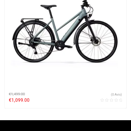
€
1,499.00
(0 Avis)
€
1,099.00