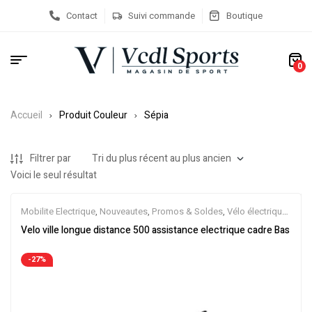
Contact
Suivi commande
Boutique
0
Accueil
Produit Couleur
Sépia
Filtrer par
Voici le seul résultat
Mobilite Electrique
,
Nouveautes
,
Promos & Soldes
,
Vélo électrique
ville
,
Velos Electriques
,
VTC Electrique
Velo ville longue distance 500 assistance electrique cadre Bas
-27%