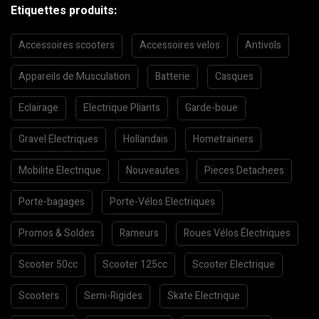
Etiquettes produits:
Accessoires scooters
Accessoires velos
Antivols
Appareils de Musculation
Batterie
Casques
Eclairage
Electrique Pliants
Garde-boue
Gravel Electriques
Hollandais
Hometrainers
Mobilite Electrique
Nouveautes
Pieces Detachees
Porte-bagages
Porte-Vélos Electriques
Promos & Soldes
Rameurs
Roues Vélos Électriques
Scooter 50cc
Scooter 125cc
Scooter Electrique
Scooters
Semi-Rigides
Skate Electrique