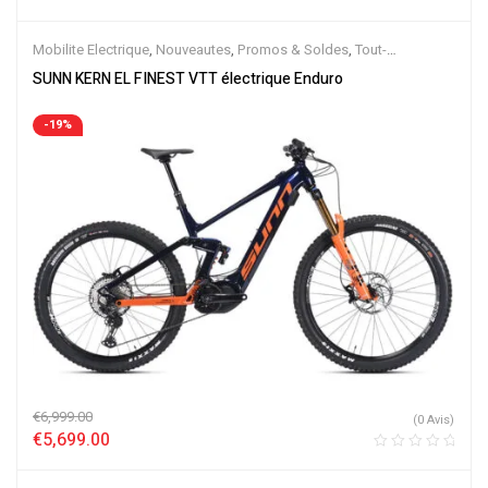
Note
5.00
sur
5
Mobilite Electrique
,
Nouveautes
,
Promos & Soldes
,
Tout-
Suspendus
,
Vélo électrique ville
,
Velos Electriques
,
VTT Électriques
SUNN KERN EL FINEST VTT électrique Enduro
-19%
€
6,999.00
(0 Avis)
€
5,699.00