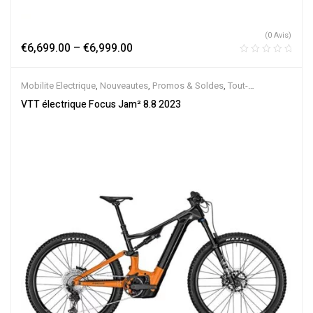
(0 Avis)
€
6,699.00
–
€
6,999.00
Mobilite Electrique
,
Nouveautes
,
Promos & Soldes
,
Tout-
Suspendus
,
Vélo électrique ville
,
Velos Electriques
,
VTT Électriques
VTT électrique Focus Jam² 8.8 2023