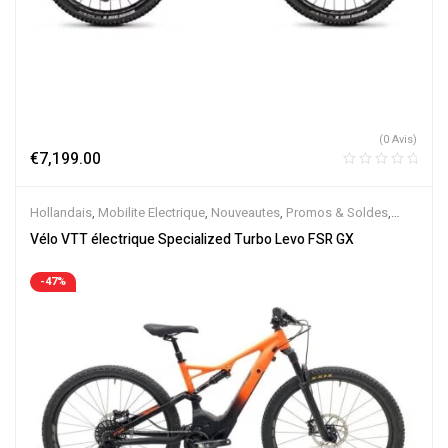
(0 Avis)
€
7,199.00
Hollandais
,
Mobilite Electrique
,
Nouveautes
,
Promos & Soldes
,
Tout-Suspendus
,
Vélo électrique ville
,
Velos Electriques
,
VTT
Vélo VTT électrique Specialized Turbo Levo FSR GX
Électriques
-47%