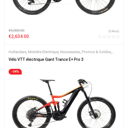
€
5,000.00
(0 Avis)
€
2,634.00
Hollandais
,
Mobilite Electrique
,
Nouveautes
,
Promos & Soldes
,
Semi-Rigides
,
Vélo électrique ville
,
Velos Electriques
,
VTT
Vélo VTT électrique Giant Trance E+ Pro 3
Électriques
-34%