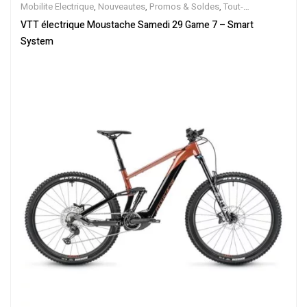
Mobilite Electrique
,
Nouveautes
,
Promos & Soldes
,
Tout-
Suspendus
,
Vélo électrique ville
,
Velos Electriques
,
VTT Électriques
VTT électrique Moustache Samedi 29 Game 7 – Smart
System