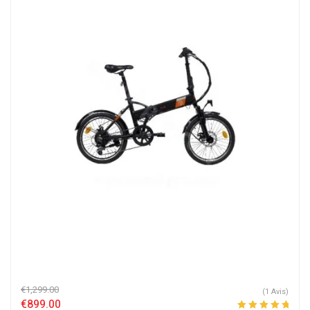
€
1,299.00
(1 Avis)
€
899.00