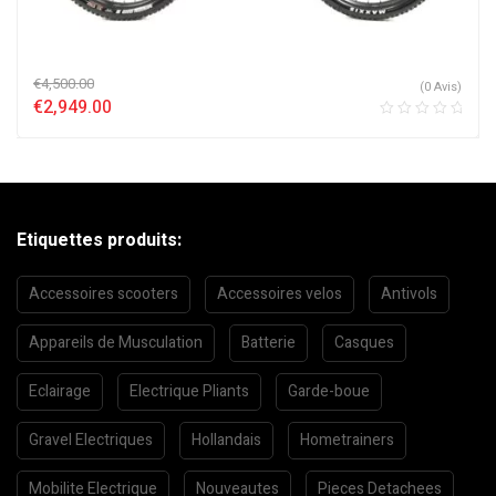
€
4,500.00
(0 Avis)
€
2,949.00
Etiquettes produits:
Accessoires scooters
Accessoires velos
Antivols
Appareils de Musculation
Batterie
Casques
Eclairage
Electrique Pliants
Garde-boue
Gravel Electriques
Hollandais
Hometrainers
Mobilite Electrique
Nouveautes
Pieces Detachees