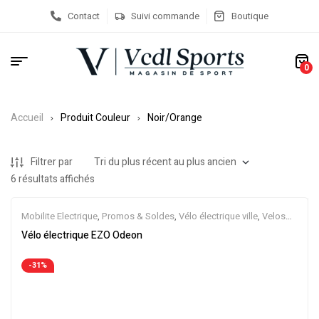
Contact
Suivi commande
Boutique
0
Accueil
Produit Couleur
Noir/Orange
Filtrer par
6 résultats affichés
Mobilite Electrique
,
Promos & Soldes
,
Vélo électrique ville
,
Velos
Electriques
,
VTC Electrique
Vélo électrique EZO Odeon
-31%