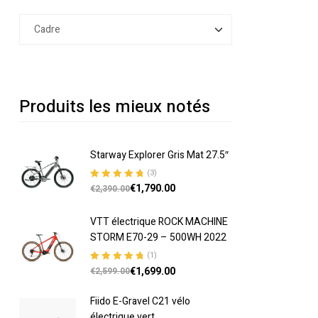
Produits les mieux notés
Starway Explorer Gris Mat 27.5″
(3)
€
1,790.00
Note
5.00
sur
€
2,390.00
5
VTT électrique ROCK MACHINE
STORM E70-29 – 500WH 2022
(1)
€
1,699.00
Note
5.00
sur
€
2,599.00
5
Fiido E-Gravel C21 vélo
électrique vert