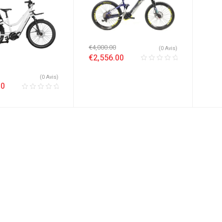
€
4,000.00
(0 Avis)
€
2,556.00
(0 Avis)
00