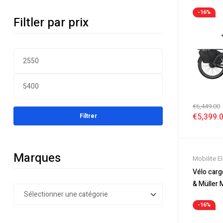
Vario
Electrique
-16%
Filtler par prix
€
6,449.00
€
5,399.
Filtrer
Marques
Mobilite E
Nouveaut
Vélo carg
Soldes
,
Tr
& Müller 
Vélo électr
Family
Electrique
-16%