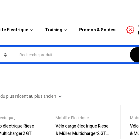
ite Electrique
Training
Promos & Soldes
lectrique
,
Mobilite Electrique
,
Mobil
es
,
Promos &
Nouveautes
,
Promos &
Nouv
o électrique Riese
Vélo cargo électrique Riese
Vélo
icycles & Cargos
,
Soldes
,
Tricycles & Cargos
,
Sold
Multicharger2 GT
& Müller Multicharger2 GT
& Mü
ique ville
,
Velos
Vélo électrique ville
,
Velos
Vélo 