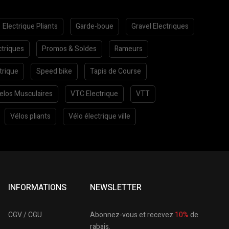
Electrique Pliants
Garde-boue
Gravel Electriques
ctriques
Promos & Soldes
Rameurs
trique
Speed bike
Tapis de Course
elos Musculaires
VTC Electrique
VTT
Vélos pliants
Vélo électrique ville
INFORMATIONS
NEWSLETTER
CGV / CGU
Abonnez-vous et recevez
10%
de
rabais.