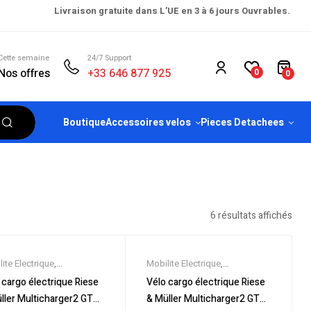
Livraison gratuite dans L’UE en 3 à 6 jours Ouvrables.
Cette semaine
24/7 Support
Nos offres
+33 646 877 925
0
0
Boutique
Accessoires velos
Pieces Detachees
6 résultats affichés
ite Electrique
,
Mobilite Electrique
,
eautes
,
Promos &
Nouveautes
,
Promos &
 cargo électrique Riese
Vélo cargo électrique Riese
es
,
Tricycles & Cargos
,
Soldes
,
Tricycles & Cargos
,
ller Multicharger2 GT
& Müller Multicharger2 GT
électrique ville
,
Velos
Vélo électrique ville
,
Velos