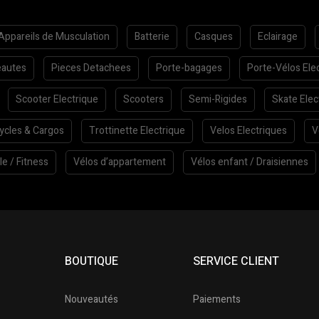
Appareils de Musculation
Batterie
Casques
Eclairage
autes
Pieces Detachees
Porte-bagages
Porte-Vélos Ele
Scooter Electrique
Scooters
Semi-Rigides
Skate Elec
cycles & Cargos
Trottinette Electrique
Velos Electriques
V
le / Fitness
Vélos d’appartement
Vélos enfant / Draisiennes
BOUTIQUE
SERVICE CLIENT
Nouveautés
Paiements