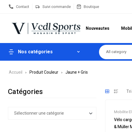
Contact
Suivi commande
Boutique
Nouveautes
Mobil
Nos catégories
All category
Accueil
Produit Couleur
Jaune + Gris
Catégories
Mobilite E
Nouveaut
Vélo carg
Soldes
,
Tr
& Müller 
Vélo électr