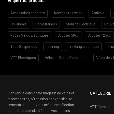
Etiquettes produits:
Accessoires scooters
Accessoires velos
Antivols
Hollandais
Hometrainers
Mobilite Electrique
Nouve
Roues Vélos Électriques
Scooter 50cc
Scooter 125cc
Tout-Suspendus
Training
Trekking électrique
Tri
VTT Électriques
Vélos de Route Electriques
Vélos de vil
CATÉGORIE
Bienvenue dans notre magasin de vélos et
d’accessoires, où passion et expertise se
rencontrent pour vous offrir une sélection
VTT électrique
complète répondant à tous vos besoins