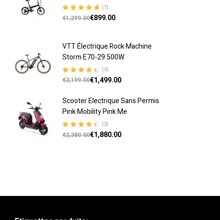
(1)
€
899.00
Note
5.00
sur
€
1,299.00
5
VTT Électrique Rock Machine
Storm E70-29 500W
(3)
€
1,499.00
Note
4.67
€
2,199.00
sur 5
Scooter Electrique Sans Permis
Pink Mobility Pink Me
(3)
€
1,880.00
Note
4.67
€
2,380.00
sur 5