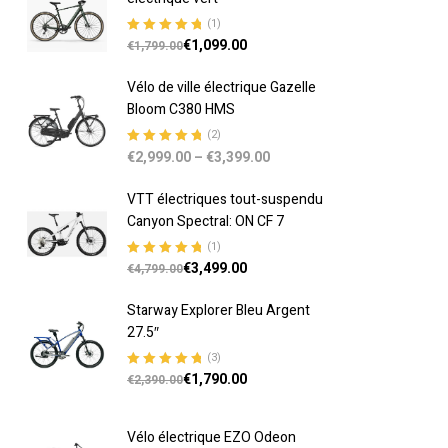
(1)
€
1,099.00
Note
5.00
sur
€
1,799.00
5
Vélo de ville électrique Gazelle
Bloom C380 HMS
(2)
€
2,999.00
–
€
3,399.00
Note
5.00
sur
5
VTT électriques tout-suspendu
Canyon Spectral: ON CF 7
(1)
€
3,499.00
Note
5.00
sur
€
4,799.00
5
Starway Explorer Bleu Argent
27.5″
(3)
€
1,790.00
Note
5.00
sur
€
2,390.00
5
Vélo électrique EZO Odeon