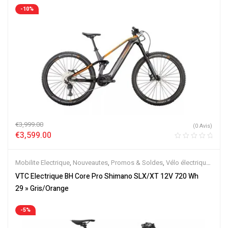
-10%
€
3,999.00
(0 Avis)
€
3,599.00
Mobilite Electrique
,
Nouveautes
,
Promos & Soldes
,
Vélo électrique
ville
,
Velos Electriques
,
VTC Electrique
VTC Electrique BH Core Pro Shimano SLX/XT 12V 720 Wh
29 » Gris/Orange
-5%