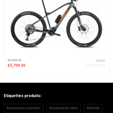
€
3,999.90
(0 Avis)
€
3,799.00
Etiquettes produits:
Accessoires scooters
Accessoires velos
Antivols