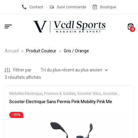
Contact
Suivi commande
Boutique
0
Accueil
Produit Couleur
Gris / Orange
Filtrer par
3 résultats affichés
Mobilite Electrique
,
Promos & Soldes
,
Scooter 50cc
,
Scooter
Electrique
,
Scooters
Scooter Electrique Sans Permis Pink Mobility Pink Me
-21%