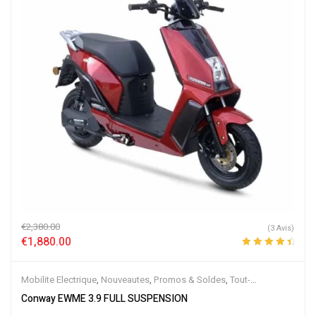
€
2,380.00
(3 Avis)
€
1,880.00
Note
4.67
sur 5
Mobilite Electrique
,
Nouveautes
,
Promos & Soldes
,
Tout-
Suspendus
,
Vélo électrique ville
,
Velos Electriques
,
VTT Électriques
Conway EWME 3.9 FULL SUSPENSION