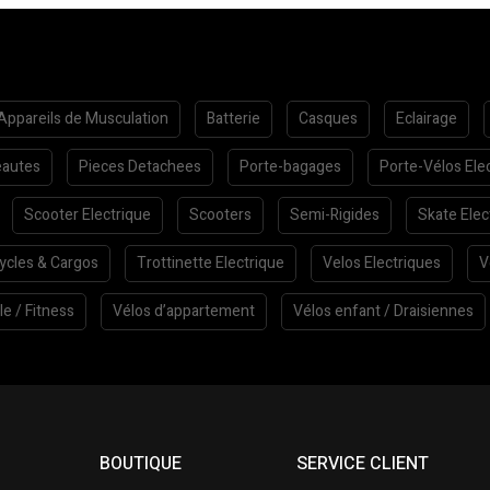
Appareils de Musculation
Batterie
Casques
Eclairage
autes
Pieces Detachees
Porte-bagages
Porte-Vélos Ele
Scooter Electrique
Scooters
Semi-Rigides
Skate Elec
cycles & Cargos
Trottinette Electrique
Velos Electriques
V
le / Fitness
Vélos d’appartement
Vélos enfant / Draisiennes
BOUTIQUE
SERVICE CLIENT