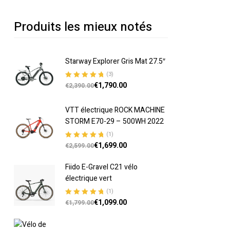
Produits les mieux notés
Starway Explorer Gris Mat 27.5″
(3)
€
1,790.00
Note
5.00
sur
€
2,390.00
5
VTT électrique ROCK MACHINE
STORM E70-29 – 500WH 2022
(1)
€
1,699.00
Note
5.00
sur
€
2,599.00
5
Fiido E-Gravel C21 vélo
électrique vert
(1)
€
1,099.00
Note
5.00
sur
€
1,799.00
5