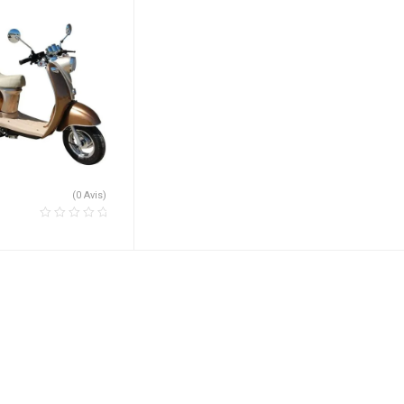
métallisé et crème
(0 Avis)