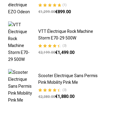
(1)
€
899.00
Note
5.00
sur
€
1,299.00
5
VTT Électrique Rock Machine
Storm E70-29 500W
(3)
€
1,499.00
Note
4.67
€
2,199.00
sur 5
Scooter Electrique Sans Permis
Pink Mobility Pink Me
(3)
€
1,880.00
Note
4.67
€
2,380.00
sur 5