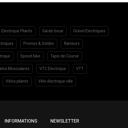
Electrique Pliants
Garde-boue
Gravel Electriques
ctriques
Promos & Soldes
Rameurs
trique
Speed bike
Tapis de Course
elos Musculaires
VTC Electrique
VTT
Vélos pliants
Vélo électrique ville
INFORMATIONS
NEWSLETTER