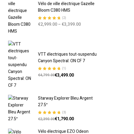
Vélo de ville électrique Gazelle
Bloom C380 HMS
(2)
€
2,999.00
–
€
3,399.00
Note
5.00
sur
5
VTT électriques tout-suspendu
Canyon Spectral: ON CF 7
(1)
€
3,499.00
Note
5.00
sur
€
4,799.00
5
Starway Explorer Bleu Argent
27.5″
(3)
€
1,790.00
Note
5.00
sur
€
2,390.00
5
Vélo électrique EZO Odeon