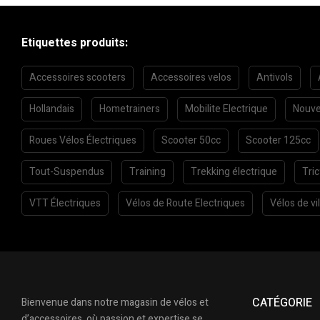
Etiquettes produits:
Accessoires scooters
Accessoires velos
Antivols
Hollandais
Hometrainers
Mobilite Electrique
Nouve
Roues Vélos Électriques
Scooter 50cc
Scooter 125cc
Tout-Suspendus
Training
Trekking électrique
Tri
VTT Électriques
Vélos de Route Electriques
Vélos de vil
CATÉGORIE
Bienvenue dans notre magasin de vélos et
d’accessoires, où passion et expertise se