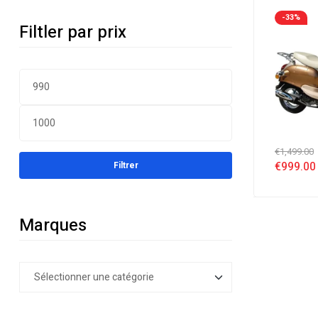
Chocolat 
-33%
Filtler par prix
€
1,499.00
€
999.00
Filtrer
Marques