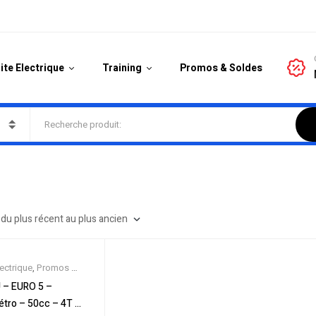
ite Electrique
Training
Promos & Soldes
lectrique
,
Promos &
ooter 50cc
,
– EURO 5 –
étro – 50cc – 4T –