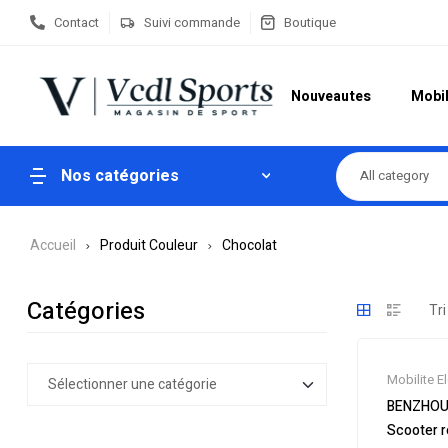
Contact
Suivi commande
Boutique
Nouveautes
Mobil
Nos catégories
All category
Accueil
Produit Couleur
Chocolat
Catégories
Mobilite E
Soldes
,
Sc
BENZHOU 
Scooters
Scooter r