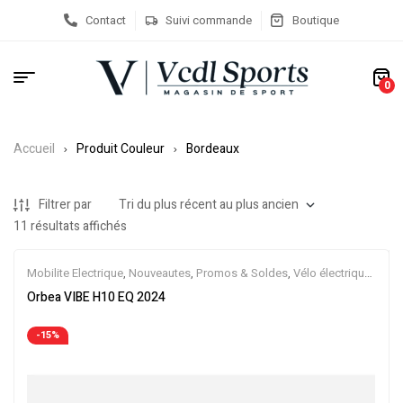
Contact
Suivi commande
Boutique
0
Accueil
Produit Couleur
Bordeaux
Filtrer par
11 résultats affichés
Mobilite Electrique
,
Nouveautes
,
Promos & Soldes
,
Vélo électrique
ville
,
Velos Electriques
,
VTC Electrique
Orbea VIBE H10 EQ 2024
-15%