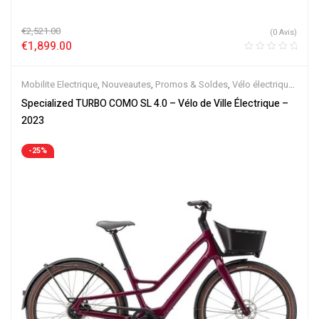
€
2,521.00
(0 Avis)
€
1,899.00
Mobilite Electrique
,
Nouveautes
,
Promos & Soldes
,
Vélo électrique
ville
,
Velos Electriques
,
VTC Electrique
Specialized TURBO COMO SL 4.0 – Vélo de Ville Électrique –
2023
-25%