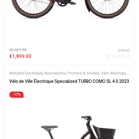
€
2,521.00
(0 Avis)
€
1,899.00
Mobilite Electrique
,
Nouveautes
,
Promos & Soldes
,
Vélo électrique
ville
,
Velos Electriques
,
VTC Electrique
Vélo de Ville Électrique Specialized TURBO COMO SL 4.0 2023
-17%