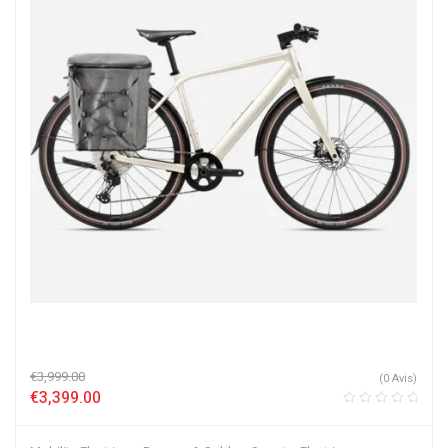
€
3,999.00
(0 Avis)
€
3,399.00