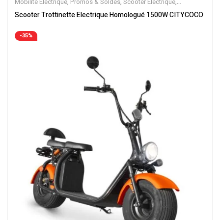
Mobilite Electrique
,
Promos & Soldes
,
Scooter Electrique
,
Scooters
,
Trottinette Electrique
Scooter Trottinette Electrique Homologué 1500W CITYCOCO
-35%