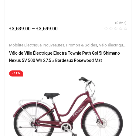
(0 Avis)
€
3,639.00
–
€
3,699.00
Mobilite Electrique
,
Nouveautes
,
Promos & Soldes
,
Vélo électrique
ville
,
Velos Electriques
Vélo de Ville Électrique Electra Townie Path Go! 5i Shimano
Nexus 5V 500 Wh 27.5 » Bordeaux Rosewood Mat
-11%