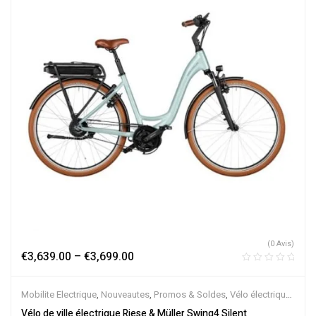
(0 Avis)
€
3,639.00
–
€
3,699.00
Mobilite Electrique
,
Nouveautes
,
Promos & Soldes
,
Vélo électrique
ville
,
Velos Electriques
,
VTC Electrique
Vélo de ville électrique Riese & Müller Swing4 Silent