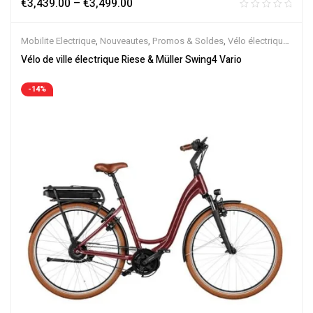
€
3,439.00
–
€
3,499.00
Mobilite Electrique
,
Nouveautes
,
Promos & Soldes
,
Vélo électrique
ville
,
Velos Electriques
,
VTC Electrique
Vélo de ville électrique Riese & Müller Swing4 Vario
-14%