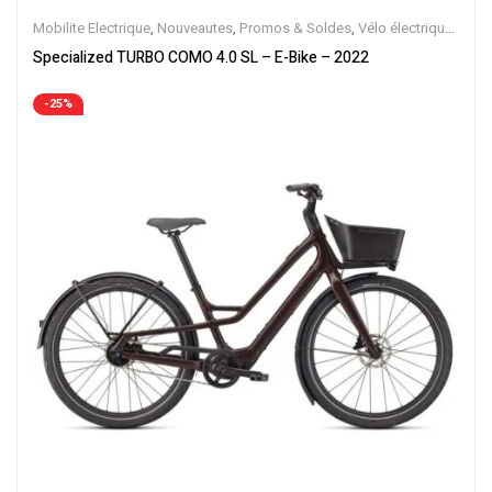
Mobilite Electrique
,
Nouveautes
,
Promos & Soldes
,
Vélo électrique
ville
,
Velos Electriques
,
VTC Electrique
Specialized TURBO COMO 4.0 SL – E-Bike – 2022
-25%