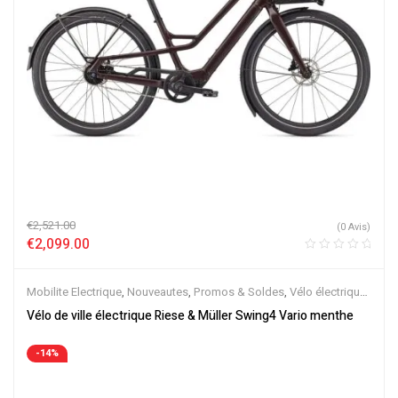
€
2,521.00
(0 Avis)
€
2,099.00
Mobilite Electrique
,
Nouveautes
,
Promos & Soldes
,
Vélo électrique
ville
,
Velos Electriques
,
VTC Electrique
Vélo de ville électrique Riese & Müller Swing4 Vario menthe
-14%