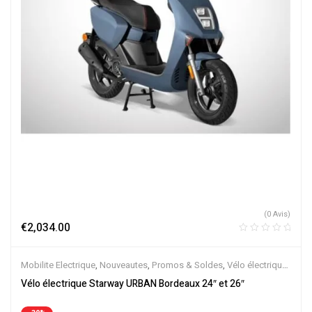
(0 Avis)
€
2,034.00
Mobilite Electrique
,
Nouveautes
,
Promos & Soldes
,
Vélo électrique
ville
,
Velos Electriques
,
VTC Electrique
Vélo électrique Starway URBAN Bordeaux 24″ et 26″