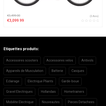
€
3,499.00
(0 Avis)
€
3,099.99
Etiquettes produits:
Accessoires scooters
Accessoires velos
Antivols
Appareils de Musculation
Batterie
Casques
Eclairage
Electrique Pliants
Garde-boue
Gravel Electriques
Hollandais
Hometrainers
Mobilite Electrique
Nouveautes
Pieces Detachees