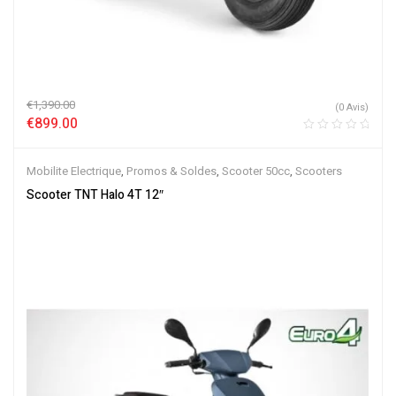
€
1,390.00
(0 Avis)
€
899.00
Mobilite Electrique
,
Promos & Soldes
,
Scooter 50cc
,
Scooters
Scooter TNT Halo 4T 12″