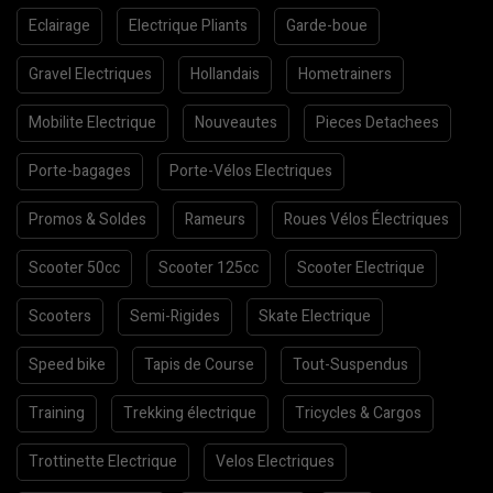
Eclairage
Electrique Pliants
Garde-boue
Gravel Electriques
Hollandais
Hometrainers
Mobilite Electrique
Nouveautes
Pieces Detachees
Porte-bagages
Porte-Vélos Electriques
Promos & Soldes
Rameurs
Roues Vélos Électriques
Scooter 50cc
Scooter 125cc
Scooter Electrique
Scooters
Semi-Rigides
Skate Electrique
Speed bike
Tapis de Course
Tout-Suspendus
Training
Trekking électrique
Tricycles & Cargos
Trottinette Electrique
Velos Electriques