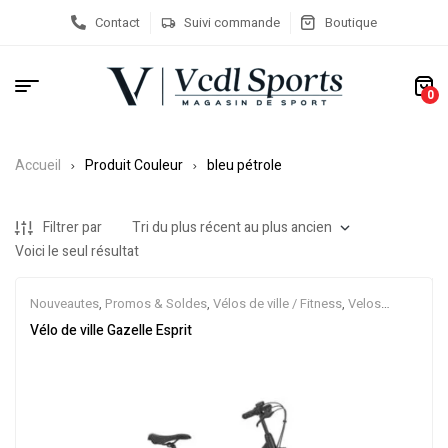
Contact
Suivi commande
Boutique
0
Accueil
Produit Couleur
bleu pétrole
Filtrer par
Voici le seul résultat
Nouveautes
,
Promos & Soldes
,
Vélos de ville / Fitness
,
Velos
Musculaires
Vélo de ville Gazelle Esprit