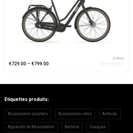
(0 Avis)
€
729.00
–
€
799.00
Etiquettes produits:
Accessoires scooters
Accessoires velos
Antivols
Appareils de Musculation
Batterie
Casques